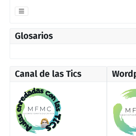
Glosarios
Canal de las Tics
Wordp