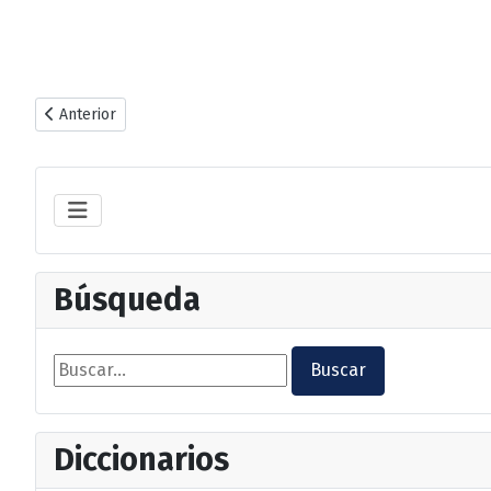
Artículo anterior: 1.2 Indoeuropeos
Anterior
Búsqueda
Buscar...
Buscar
Diccionarios