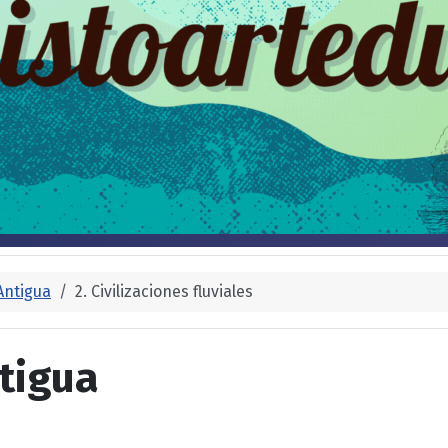
Antigua
2. Civilizaciones fluviales
tigua