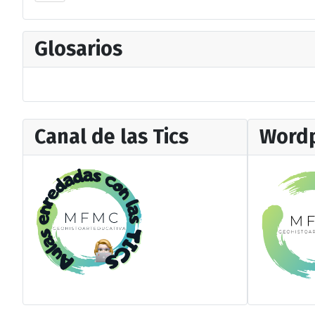
Glosarios
Canal de las Tics
Wordp