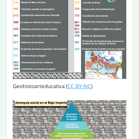
Geohistoarteducativa
(
CC BY-NC
)