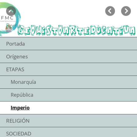
Menú
«
Anterior
Si
Saltar la navegación
Buscar en todas las
páginas
Roma
Portada
Orígenes
ETAPAS
Monarquía
República
Imperio
RELIGIÓN
SOCIEDAD