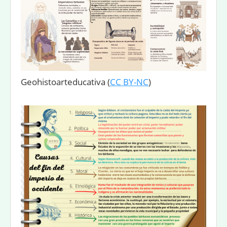
Geohistoarteducativa
(
CC BY-NC
)