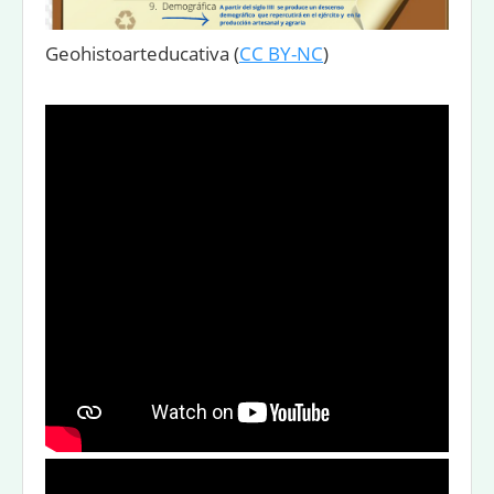
Geohistoarteducativa
(
CC BY-NC
)