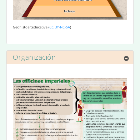
Geohistoarteducativa
(
CC BY-NC-SA
)
Organización
Ocul