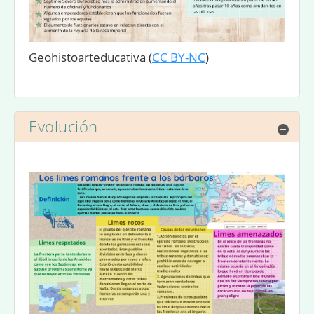
Geohistoarteducativa
(
CC BY-NC
)
Evolución
Ocul