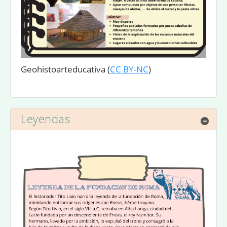
Geohistoarteducativa
(
CC BY-NC
)
Leyendas
Ocul