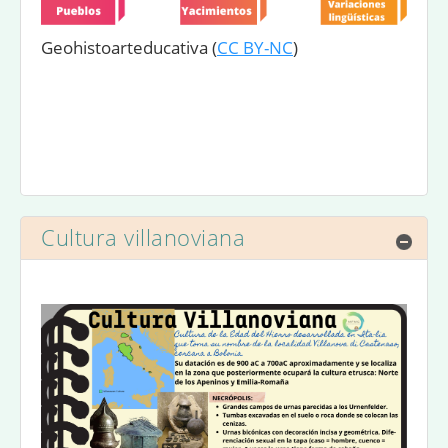
Geohistoarteducativa
(
CC BY-NC
)
Cultura villanoviana
Ocul