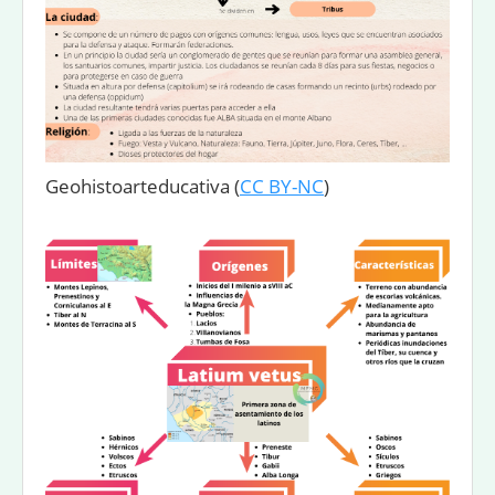
Geohistoarteducativa
(
CC BY-NC
)